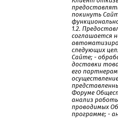
Клиент отказы
предоставлять 
покинуть Сайт
функциональн
1.2. Предостав
соглашается н
автоматизиров
следующих цел
Сайте; - обра
доставки това
его партнерам
осуществление
представленны
Форуме Общест
анализ работы
проводимых Об
программе; - 