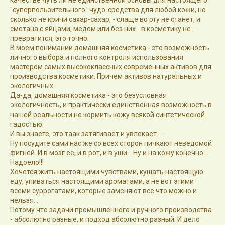
качестве чуть ли не единственной основы для настоящего
"суперпользительного" чудо-средства для любой кожи, но
сколько не кричи сахар-сахар, - слаще во рту не станет, и
сметана с яйцами, медом или без них - в косметику не
превратится, это точно.
В моем понимании домашняя косметика - это возможность
личного выбора и полного контроля использования
мастером самых высококлассных современных активов для
производства косметики. Причем активов натуральных и
экологичных.
Да-да, домашняя косметика - это безусловная
экологичность, и практически единственная возможность в
нашей реальности не кормить кожу всякой синтетической
гадостью.
И вы знаете, это таак затягивает и увлекает....
Ну посудите сами нас же со всех сторон пичкают неведомой
фигней. И в мозг ее, и в рот, и в уши... Ну и на кожу конечно...
Надоело!!!
Хочется жить настоящими чувствами, кушать настоящую
еду, упиваться настоящими ароматами, а не вот этими
всеми суррогатами, которые заменяют все что можно и
нельзя...
Потому что задачи промышленного и ручного производства
- абсолютно разные, и подход абсолютно разный. И дело