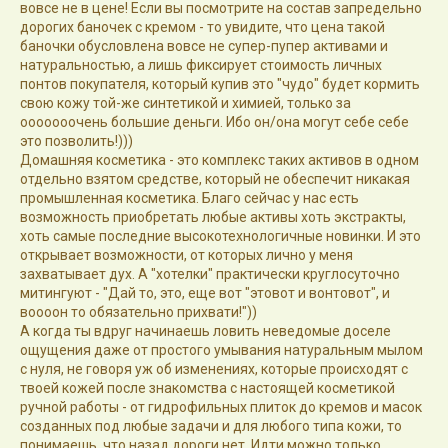
вовсе не в цене! Если вы посмотрите на состав запредельно
дорогих баночек с кремом - то увидите, что цена такой
баночки обусловлена вовсе не супер-пупер активами и
натуральностью, а лишь фиксирует стоимость личных
понтов покупателя, который купив это "чудо" будет кормить
свою кожу той-же синтетикой и химией, только за
ооооооочень большие деньги. Ибо он/она могут себе себе
это позволить!)))
Домашняя косметика - это комплекс таких активов в одном
отдельно взятом средстве, который не обеспечит никакая
промышленная косметика. Благо сейчас у нас есть
возможность приобретать любые активы хоть экстракты,
хоть самые последние высокотехнологичные новинки. И это
открывает возможности, от которых лично у меня
захватывает дух. А "хотелки" практически круглосуточно
митингуют - "Дай то, это, еще вот "этовот и вонтовот", и
воооон то обязательно прихвати!"))
А когда ты вдруг начинаешь ловить неведомые доселе
ощущения даже от простого умывания натуральным мылом
с нуля, не говоря уж об изменениях, которые происходят с
твоей кожей после знакомства с настоящей косметикой
ручной работы - от гидрофильных плиток до кремов и масок
созданных под любые задачи и для любого типа кожи, то
понимаешь, что назад дороги нет. Идти можно только